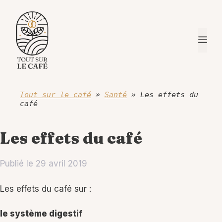
Aller
au
contenu
Me
Tout sur le café
»
Santé
»
Les effets du
café
Les effets du café
Publié le
29 avril 2019
Les effets du café sur :
le système digestif