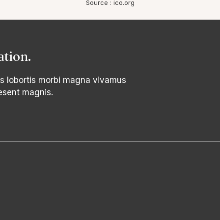
Source : ico.org
ation.
s lobortis morbi magna vivamus
esent magnis.