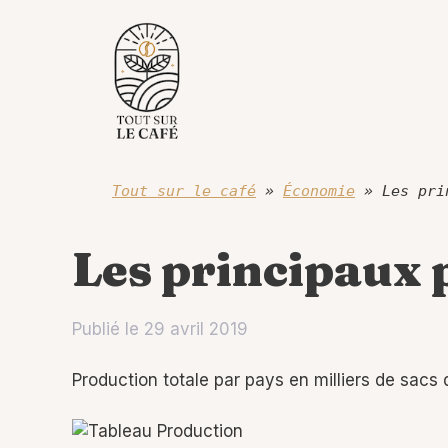
Aller
au
contenu
Tout sur le café
»
Économie
»
Les pri
Les principaux 
Publié le
29 avril 2019
Production totale par pays en milliers de sacs