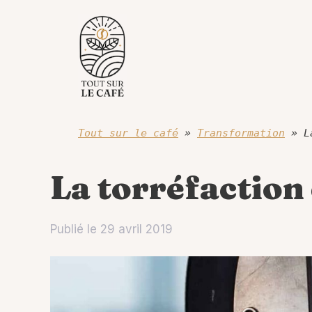
Aller
au
contenu
Tout sur le café
»
Transformation
»
L
La torréfaction 
Publié le
29 avril 2019