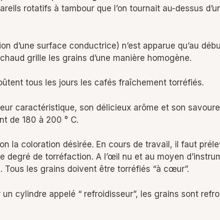
areils rotatifs à tambour que l’on tournait au-dessus d’
ion d’une surface conductrice) n’est apparue qu’au début
r chaud grille les grains d’une manière homogène.
oûtent tous les jours les cafés fraîchement torréfiés.
ouleur caractéristique, son délicieux arôme et son savou
nt de 180 à 200 ° C.
n la coloration désirée. En cours de travail, il faut préle
le degré de torréfaction. A l’œil nu et au moyen d’instru
Tous les grains doivent être torréfiés “à cœur”.
un cylindre appelé “ refroidisseur”, les grains sont refroi