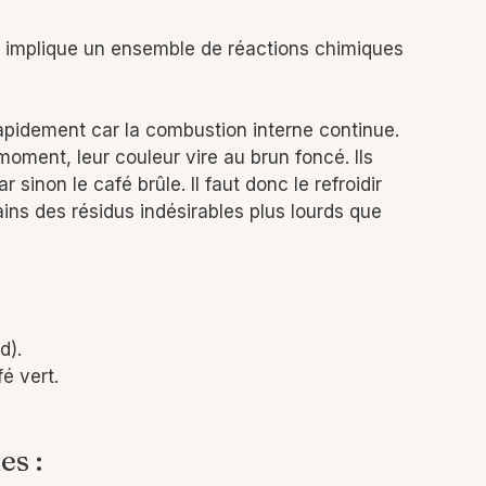
llé implique un ensemble de réactions chimiques
 rapidement car la combustion interne continue.
oment, leur couleur vire au brun foncé. Ils
sinon le café brûle. Il faut donc le refroidir
ains des résidus indésirables plus lourds que
d).
é vert.
es :