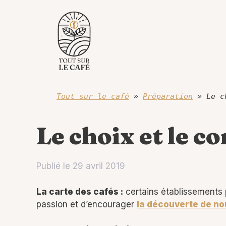
Aller
au
contenu
Tout sur le café
»
Préparation
»
Le c
Le choix et le co
Publié le
29 avril 2019
La carte des cafés :
certains établissements 
passion et d’encourager
la découverte de no